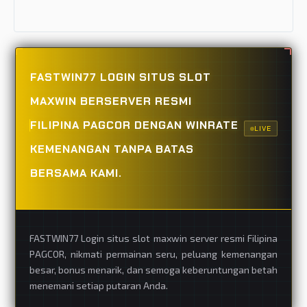
FASTWIN77 LOGIN SITUS SLOT
MAXWIN BERSERVER RESMI
FILIPINA PAGCOR DENGAN WINRATE
LIVE
KEMENANGAN TANPA BATAS
BERSAMA KAMI.
FASTWIN77 Login situs slot maxwin server resmi Filipina
PAGCOR, nikmati permainan seru, peluang kemenangan
besar, bonus menarik, dan semoga keberuntungan betah
menemani setiap putaran Anda.