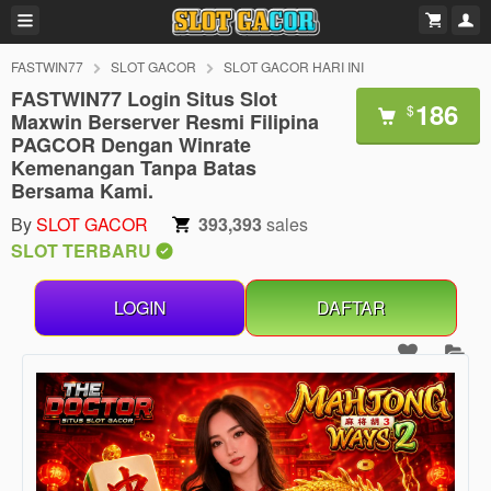
FASTWIN77
SLOT GACOR
SLOT GACOR HARI INI
FASTWIN77 Login Situs Slot
186
$
Maxwin Berserver Resmi Filipina
PAGCOR Dengan Winrate
Kemenangan Tanpa Batas
Bersama Kami.
By
SLOT GACOR
393,393
sales
SLOT TERBARU
LOGIN
DAFTAR