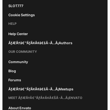
SLOT777
Cookie Settings
HELP
Help Center
ÃƒÆ’Ã†â€™ÃƒÂ¢Ã¢â€šÂ¬Ã…Â¡Authors
OUR COMMUNITY
Community
Blog
Forums
ÃƒÆ’Ã†â€™ÃƒÂ¢Ã¢â€šÂ¬Ã…Â¡Meetups
MEET ÃƑÆ’Ã†Â€™ÃƑÂ¢Ã¢Â€ŠÂ¬Ã…Â¡ENVATO
About Envato